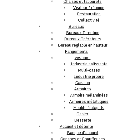
Chaises et tabourets
Visiteur / réunion
Restauration
Collectivité
Bureaux
Bureaux Direction
Bureaux Opérateurs
Bureau réglable en hauteur
Rangements
vestiaire
Industrie salissante
Multi-cases
Industrie propre
Caisson
Armoires
Armoire mélaminées
Armoires métalliques
Meuble à clapets
Casier
Desserte
Accueil et détente
Banque d'accueil
Canapés et Chauffeuses