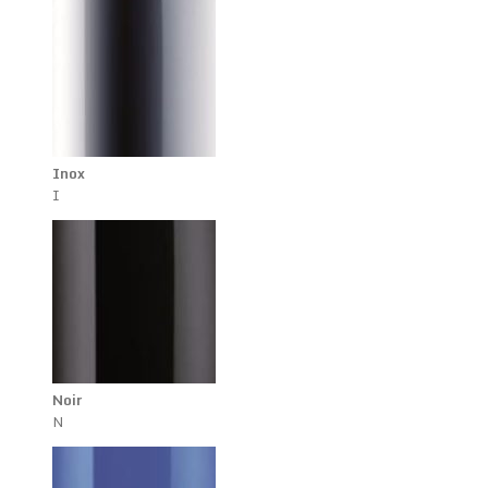
Inox
I
Noir
N