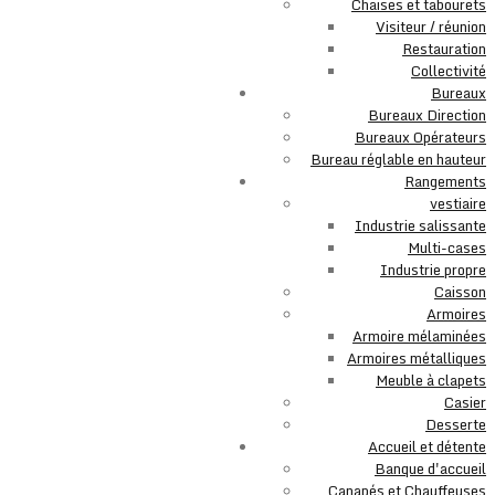
Chaises et tabourets
Visiteur / réunion
Restauration
Collectivité
Bureaux
Bureaux Direction
Bureaux Opérateurs
Bureau réglable en hauteur
Rangements
vestiaire
Industrie salissante
Multi-cases
Industrie propre
Caisson
Armoires
Armoire mélaminées
Armoires métalliques
Meuble à clapets
Casier
Desserte
Accueil et détente
Banque d'accueil
Canapés et Chauffeuses