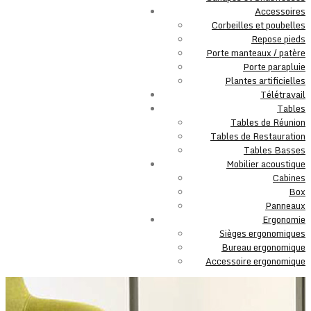
Accessoires
Corbeilles et poubelles
Repose pieds
Porte manteaux / patère
Porte parapluie
Plantes artificielles
Télétravail
Tables
Tables de Réunion
Tables de Restauration
Tables Basses
Mobilier acoustique
Cabines
Box
Panneaux
Ergonomie
Sièges ergonomiques
Bureau ergonomique
Accessoire ergonomique