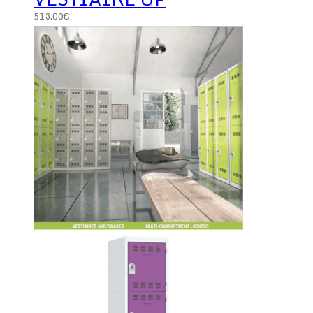
513.00
€