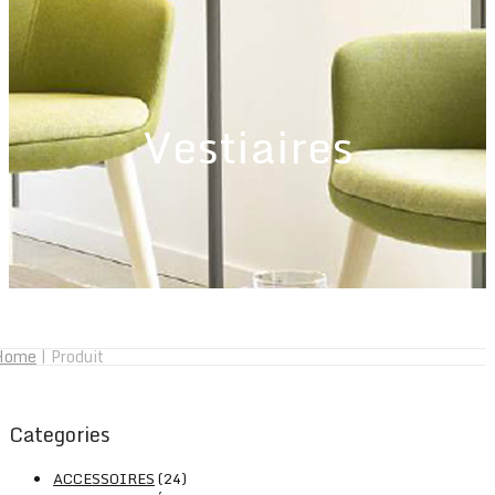
Vestiaires
Home
|
Produit
Categories
ACCESSOIRES
(24)