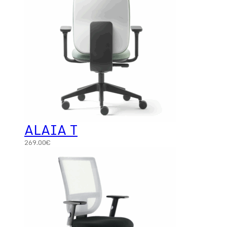
ALAIA T
269.00
€