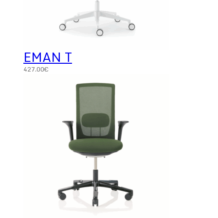
EMAN T
427.00
€