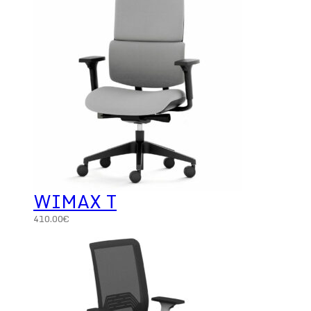
WIMAX T
410.00
€