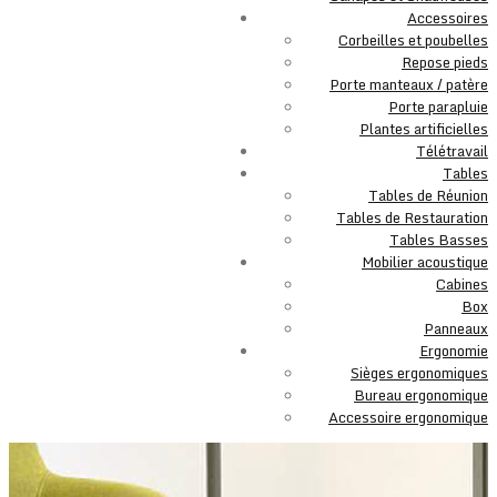
Accessoires
Corbeilles et poubelles
Repose pieds
Porte manteaux / patère
Porte parapluie
Plantes artificielles
Télétravail
Tables
Tables de Réunion
Tables de Restauration
Tables Basses
Mobilier acoustique
Cabines
Box
Panneaux
Ergonomie
Sièges ergonomiques
Bureau ergonomique
Accessoire ergonomique