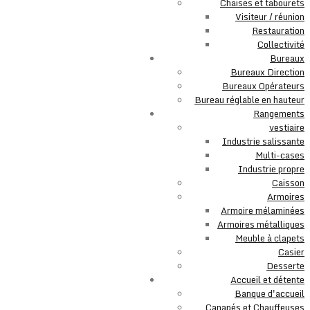
Chaises et tabourets
Visiteur / réunion
Restauration
Collectivité
Bureaux
Bureaux Direction
Bureaux Opérateurs
Bureau réglable en hauteur
Rangements
vestiaire
Industrie salissante
Multi-cases
Industrie propre
Caisson
Armoires
Armoire mélaminées
Armoires métalliques
Meuble à clapets
Casier
Desserte
Accueil et détente
Banque d'accueil
Canapés et Chauffeuses