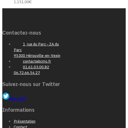
1,151.00
€
Contactez-nous
1, rue du Parc – ZA du
Parc
95300 Hérouville-en-Vexin
contact@bcms.fr
01.61.03.00.82
06.72.66.54.27
Suivez-nous sur Twitter
@bcms92
Informations
Présentation
Contact