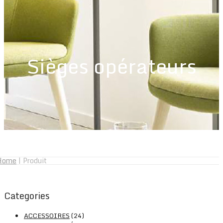
Sièges opérateurs
Home
|
Produit
Categories
ACCESSOIRES
(24)