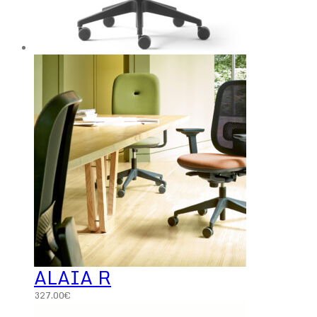
ALAIA R
327.00
€