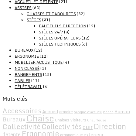
ACCUEIL ET DÉTENTE
(21)
ASSISES
(63)
CHAISES ET TABOURETS
(32)
SIÈGES
(31)
FAUTEUILS DIRECTION
(12)
SIÈGES 24/7
(3)
SIÈGES OPÉRATEURS
(12)
SIÈGES TECHNIQUES
(6)
BUREAUX
(12)
ERGONOMIE
(12)
MOBILIER ACOUSTIQUE
(4)
NON CLASSÉ
(1)
RANGEMENTS
(15)
TABLES
(17)
TÉLÉTRAVAIL
(4)
Mots clés
Accessoires
Accueil
Bureau
armoire
banque d'accueil
Bench
Chaise
Bureaux
Chaises Visiteurs
Chauffeuse
Direction
Collectivité
Collectivités
cuir
Ergonomie
détente
extérieur
ergonomique