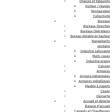
Chaises et tabourets
Visiteur / réunion
Restauration
Collectivité
Bureaux
Bureaux Direction
Bureaux Opérateurs
Bureau réglable en hauteur
Rangements
vestiaire
Industrie salissante
Multi-cases
Industrie propre
Caisson
Armoires
Armoire mélaminées
Armoires métalliques
Meuble à clapets
Casier
Desserte
Accueil et détente
Banque d'accueil
Canapés et Chauffeuses