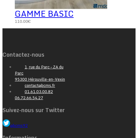
GAMME BASIC
110.00
€
Contactez-nous
1, rue du Parc – ZA du
Parc
95300 Hérouville-en-Vexin
contact@bcms.fr
01.61.03.00.82
06.72.66.54.27
Suivez-nous sur Twitter
@bcms92
Informations