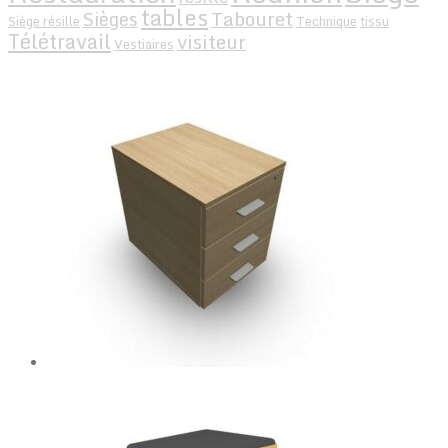
tables
Tabouret
Sièges
Siège résille
Technique
tissu
Télétravail
visiteur
Vestiaires