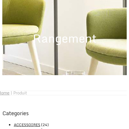
Rangement
Home
|
Produit
Categories
ACCESSOIRES
(24)