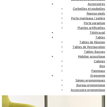
Accessoires
Corbeilles et poubelles
Repose pieds
Porte manteaux / patère
Porte parapluie
Plantes artificielles
Télétravail
Tables
Tables de Réunion
Tables de Restauration
Tables Basses
Mobilier acoustique
Cabines
Box
Panneaux
Ergonomie
Sièges ergonomiques
Bureau ergonomique
Accessoire ergonomique