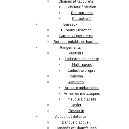
Chaises et tabourets
Visiteur / réunion
Restauration
Collectivité
Bureaux
Bureaux Direction
Bureaux Opérateurs
Bureau réglable en hauteur
Rangements
vestiaire
Industrie salissante
Multi-cases
Industrie propre
Caisson
Armoires
Armoire mélaminées
Armoires métalliques
Meuble à clapets
Casier
Desserte
Accueil et détente
Banque d'accueil
Canapés et Chauffeuses