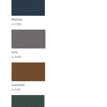
Marine
A PMN
Gris
A PMG
Caramel
A PMC