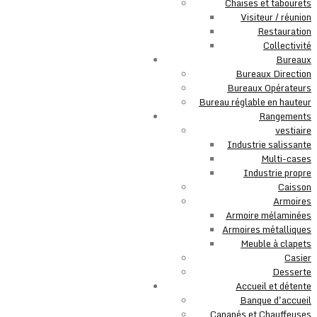
Chaises et tabourets
Visiteur / réunion
Restauration
Collectivité
Bureaux
Bureaux Direction
Bureaux Opérateurs
Bureau réglable en hauteur
Rangements
vestiaire
Industrie salissante
Multi-cases
Industrie propre
Caisson
Armoires
Armoire mélaminées
Armoires métalliques
Meuble à clapets
Casier
Desserte
Accueil et détente
Banque d'accueil
Canapés et Chauffeuses