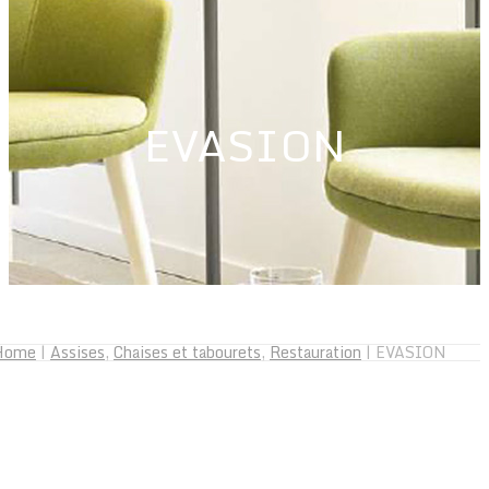
EVASION
Home
|
Assises
,
Chaises et tabourets
,
Restauration
|
EVASION