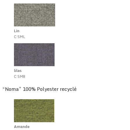
Lin
C SML
lilas
C SM8
“Noma” 100% Polyester recyclé
Amande