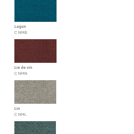
Lagon
C NMB
Lie de vin
C NMN
Lin
C NML