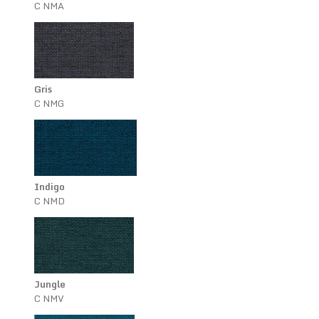
C NMA
Gris
C NMG
Indigo
C NMD
Jungle
C NMV