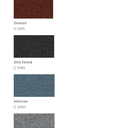
Grenat
C SM5
Gris foncé
C SMG
Horizon
C SMH