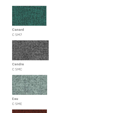
Canard
C SM7
Cendre
C SMC
Eau
C SME