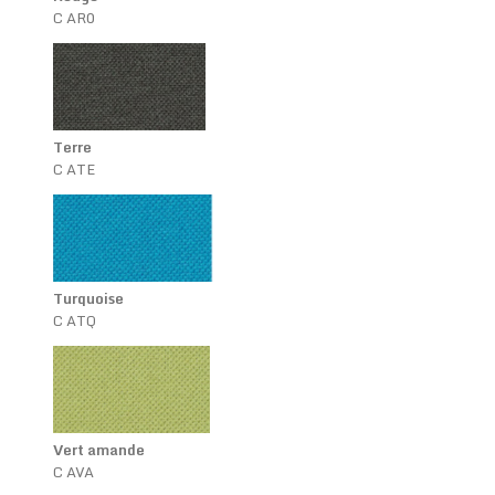
C AR0
Terre
C ATE
Turquoise
C ATQ
Vert amande
C AVA