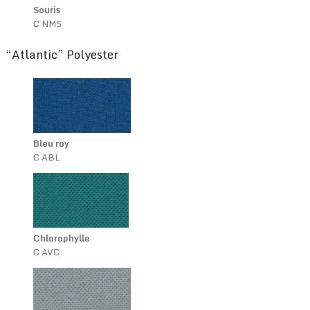
Souris
C NMS
“Atlantic” Polyester
Bleu roy
C ABL
Chlorophylle
C AVC