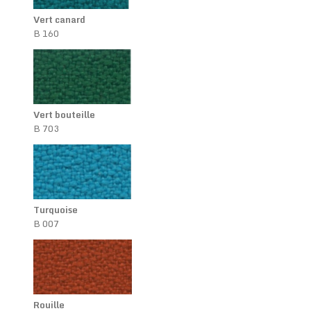
Vert canard
B 160
Vert bouteille
B 703
Turquoise
B 007
Rouille