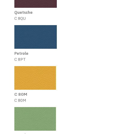
Quetsche
C 8QU
Petrole
C 8PT
C 80M
C 80M