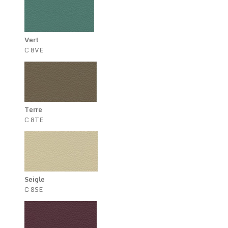
Vert
C 8VE
Terre
C 8TE
Seigle
C 8SE