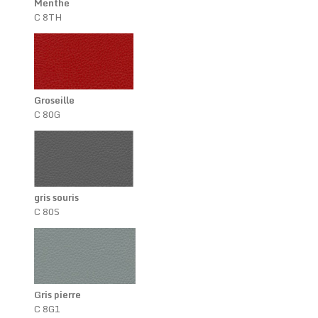
Menthe
C 8TH
Groseille
C 80G
gris souris
C 80S
Gris pierre
C 8G1