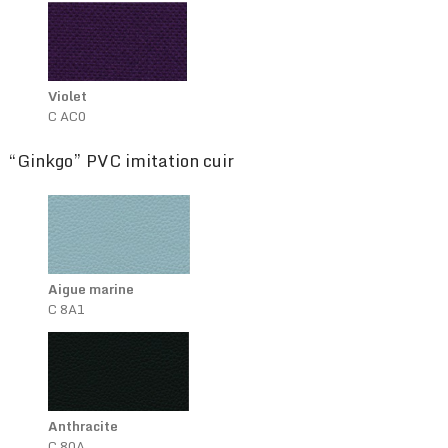
Violet
C AC0
“Ginkgo” PVC imitation cuir
Aigue marine
C 8A1
Anthracite
C 80A