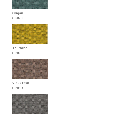
Origan
C NM0
Tournesol
C NMJ
Vieux rose
C NMR