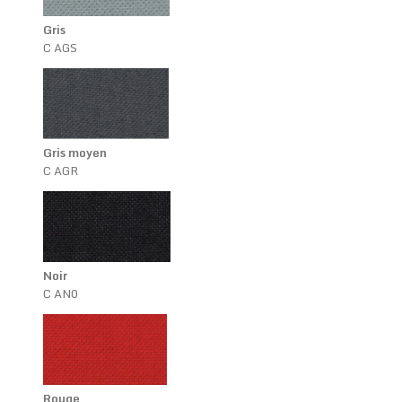
Gris
C AGS
Gris moyen
C AGR
Noir
C AN0
Rouge