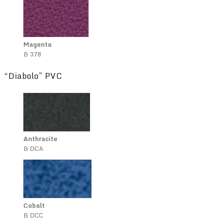
Magenta
B 378
“Diabolo” PVC
Anthracite
B DCA
Cobalt
B DCC