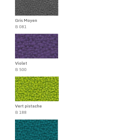
Gris Moyen
B 081
Violet
B 500
Vert pistache
B 188