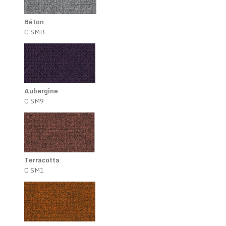
Béton
C SMB
Aubergine
C SM9
Terracotta
C SM1