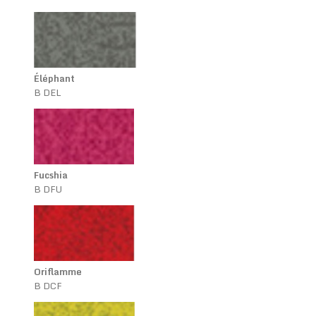
Éléphant
B DEL
Fucshia
B DFU
Oriflamme
B DCF