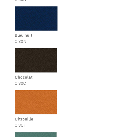
Bleu nuit
C 80N
Chocolat
C 80C
Citrouille
C 8CT