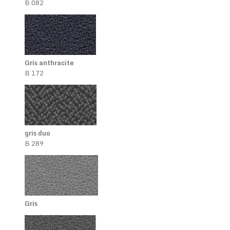
B 082
Gris anthracite
B 172
gris duo
B 289
Gris