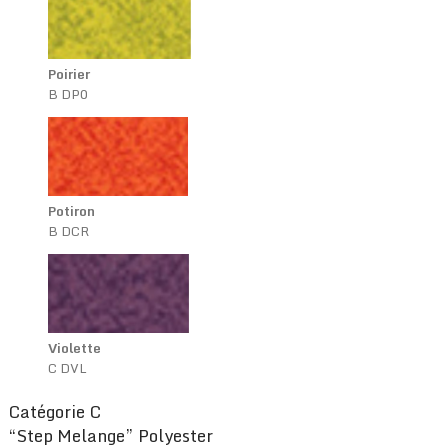
Poirier
B DP0
Potiron
B DCR
Violette
C DVL
Catégorie C
“Step Melange” Polyester