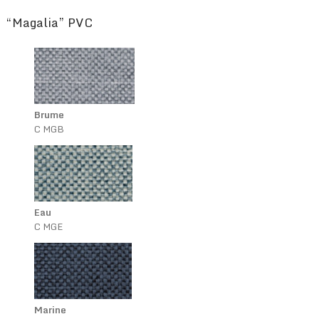
“Magalia” PVC
Brume
C MGB
Eau
C MGE
Marine