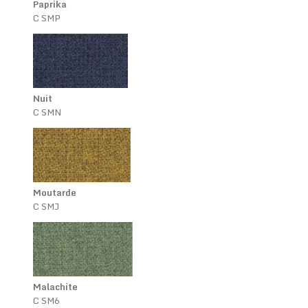
Paprika
C SMP
Nuit
C SMN
Moutarde
C SMJ
Malachite
C SM6