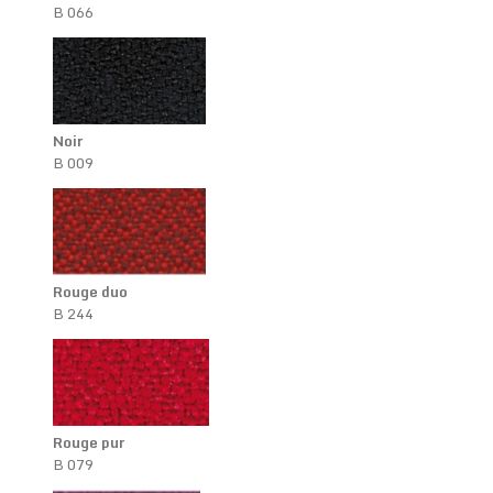
B 066
Noir
B 009
Rouge duo
B 244
Rouge pur
B 079