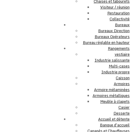
Chaises et tabourets
Visiteur / réunion
Restauration
Collectivité
Bureaux
Bureaux Direction
Bureaux Opérateurs
Bureau réglable en hauteur
Rangements
vestiaire
Industrie salissante
Multi-cases
Industrie propre
Caisson
Armoires
Armoire mélaminées
Armoires métalliques
Meuble à clapets
Casier
Desserte
Accueil et détente
Banque d'accueil
Canapés et Chauffeuses