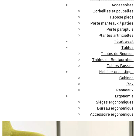
Accessoires
Corbeilles et poubelles
Repose pieds
Porte manteaux / patère
Porte parapluie
Plantes artificielles
Télétravail
Tables
Tables de Réunion
Tables de Restauration
Tables Basses
Mobilier acoustique
Cabines
Box
Panneaux
Ergonomie
Sièges ergonomiques
Bureau ergonomique
Accessoire ergonomique