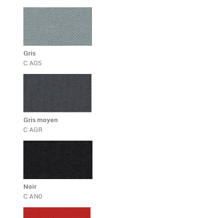
Gris
C AGS
Gris moyen
C AGR
Noir
C AN0