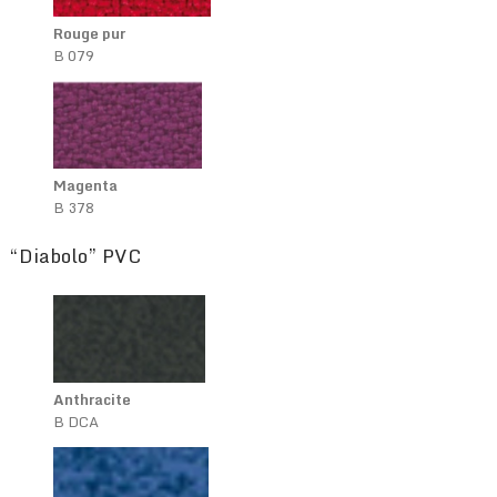
Rouge pur
B 079
Magenta
B 378
“Diabolo” PVC
Anthracite
B DCA