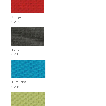
Rouge
C AR0
Terre
C ATE
Turquoise
C ATQ