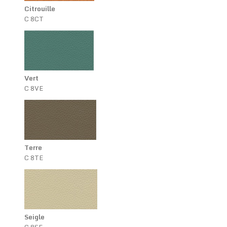
Citrouille
C 8CT
Vert
C 8VE
Terre
C 8TE
Seigle
C 8SE