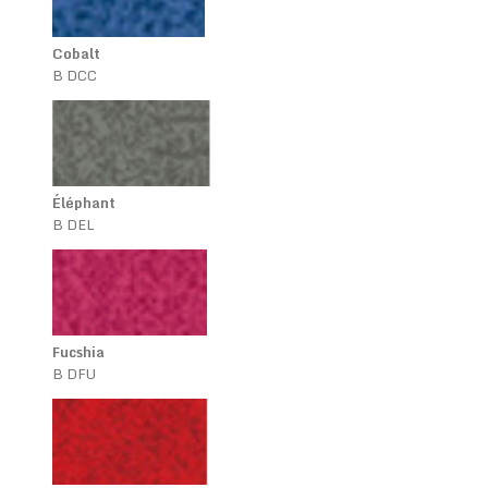
Cobalt
B DCC
Éléphant
B DEL
Fucshia
B DFU