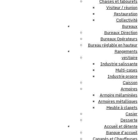
Chaises et tabourets
Visiteur / réunion
Restauration
Collectivité
Bureaux
Bureaux Direction
Bureaux Opérateurs
Bureau réglable en hauteur
Rangements
vestiaire
Industrie salissante
Multi-cases
Industrie propre
Caisson
Armoires
Armoire mélaminées
Armoires métalliques
Meuble à clapets
Casier
Desserte
Accueil et détente
Banque d'accueil
Canapés et Chauffeuses