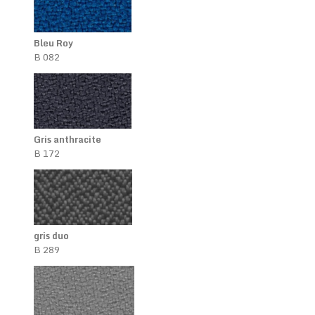
Bleu Roy
B 082
Gris anthracite
B 172
gris duo
B 289