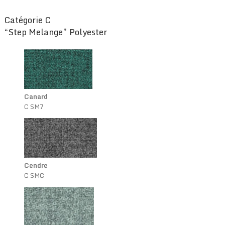
Catégorie C
“Step Melange” Polyester
Canard
C SM7
Cendre
C SMC