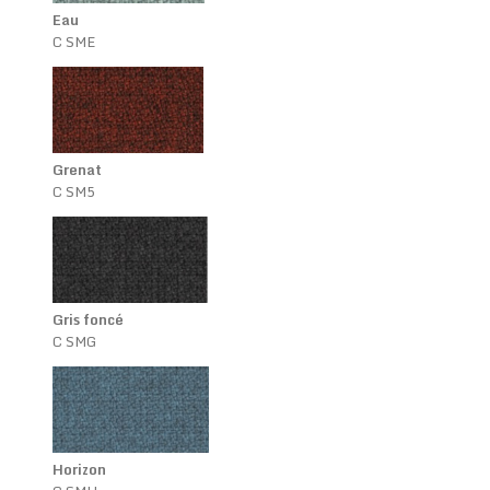
Eau
C SME
Grenat
C SM5
Gris foncé
C SMG
Horizon