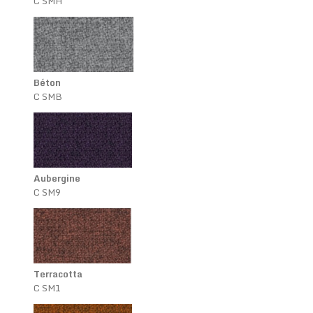
C SMH
Béton
C SMB
Aubergine
C SM9
Terracotta
C SM1