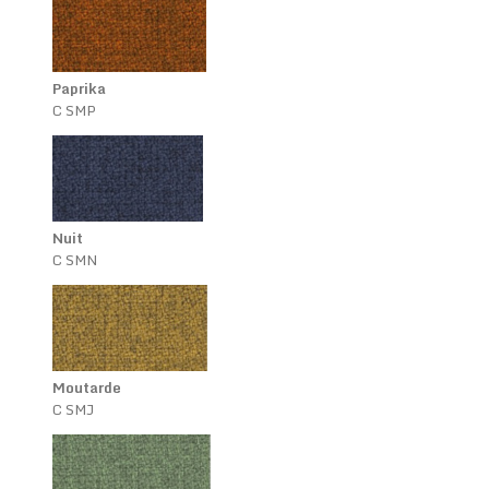
Paprika
C SMP
Nuit
C SMN
Moutarde
C SMJ