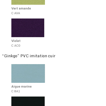
Vert amande
C AVA
Violet
C AC0
“Ginkgo” PVC imitation cuir
Aigue marine
C 8A1