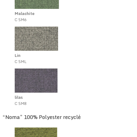
Malachite
C SM6
Lin
C SML
lilas
C SM8
“Noma” 100% Polyester recyclé