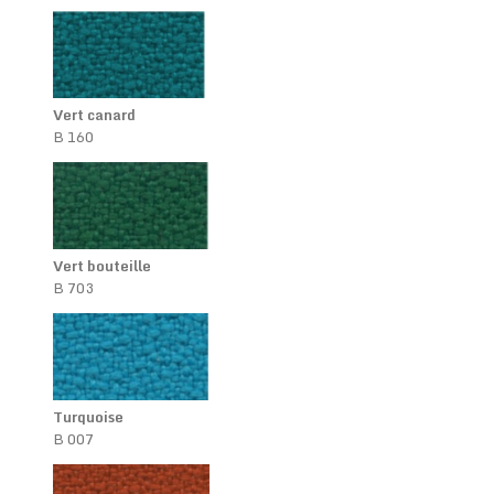
Vert canard
B 160
Vert bouteille
B 703
Turquoise
B 007