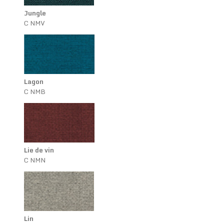
Jungle
C NMV
Lagon
C NMB
Lie de vin
C NMN
Lin