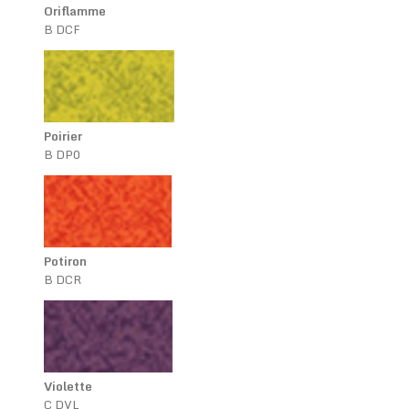
Oriflamme
B DCF
Poirier
B DP0
Potiron
B DCR
Violette
C DVL