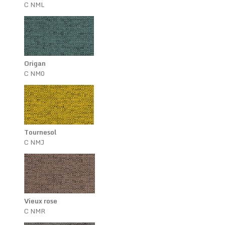
C NML
Origan
C NM0
Tournesol
C NMJ
Vieux rose
C NMR