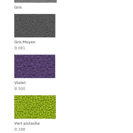
Gris
Gris Moyen
B 081
Violet
B 500
Vert pistache
B 188