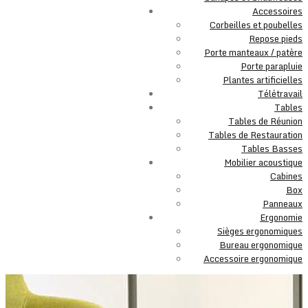
Accessoires
Corbeilles et poubelles
Repose pieds
Porte manteaux / patère
Porte parapluie
Plantes artificielles
Télétravail
Tables
Tables de Réunion
Tables de Restauration
Tables Basses
Mobilier acoustique
Cabines
Box
Panneaux
Ergonomie
Sièges ergonomiques
Bureau ergonomique
Accessoire ergonomique