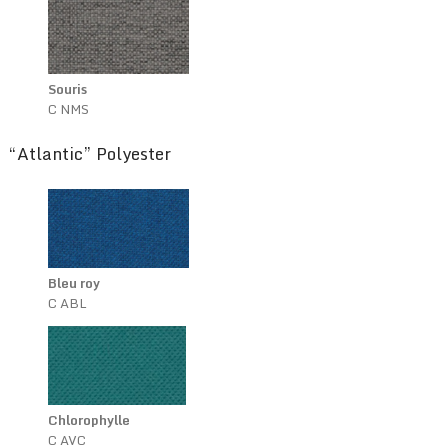
Souris
C NMS
“Atlantic” Polyester
Bleu roy
C ABL
Chlorophylle
C AVC