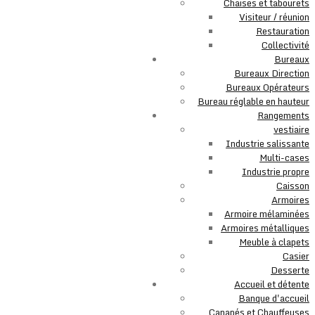
Chaises et tabourets
Visiteur / réunion
Restauration
Collectivité
Bureaux
Bureaux Direction
Bureaux Opérateurs
Bureau réglable en hauteur
Rangements
vestiaire
Industrie salissante
Multi-cases
Industrie propre
Caisson
Armoires
Armoire mélaminées
Armoires métalliques
Meuble à clapets
Casier
Desserte
Accueil et détente
Banque d'accueil
Canapés et Chauffeuses