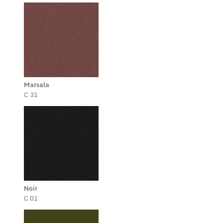
Marsala
C 31
Noir
C 01