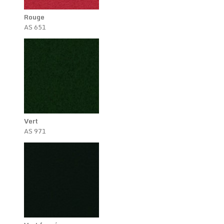
Rouge
AS 651
Vert
AS 971