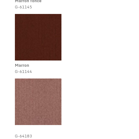
Marron foncé
G-61145
Marron
G-61144
G-64183