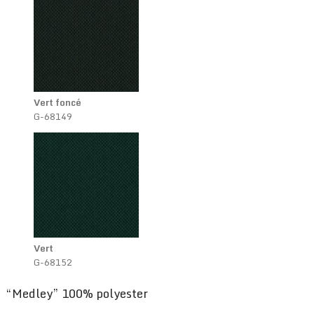
Vert foncé
G-68149
Vert
G-68152
“Medley” 100% polyester