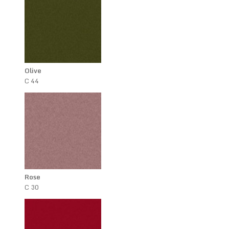
Olive
C 44
Rose
C 30