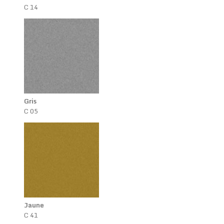
C 14
Gris
C 05
Jaune
C 41