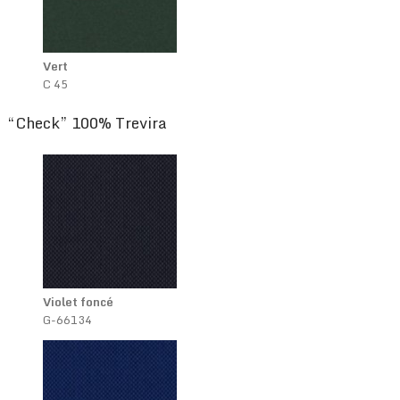
Vert
C 45
“Check” 100% Trevira
Violet foncé
G-66134