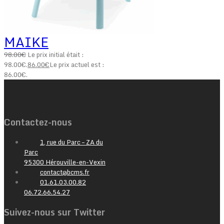
MAIKE
98.00
€
Le prix initial était :
98.00€.
86.00
€
Le prix actuel est :
86.00€.
Contactez-nous
1, rue du Parc – ZA du
Parc
95300 Hérouville-en-Vexin
contact@bcms.fr
01.61.03.00.82
06.72.66.54.27
Suivez-nous sur Twitter