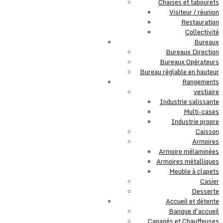
Chaises et tabourets
Visiteur / réunion
Restauration
Collectivité
Bureaux
Bureaux Direction
Bureaux Opérateurs
Bureau réglable en hauteur
Rangements
vestiaire
Industrie salissante
Multi-cases
Industrie propre
Caisson
Armoires
Armoire mélaminées
Armoires métalliques
Meuble à clapets
Casier
Desserte
Accueil et détente
Banque d'accueil
Canapés et Chauffeuses