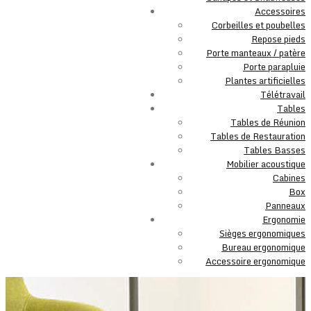
Accessoires
Corbeilles et poubelles
Repose pieds
Porte manteaux / patère
Porte parapluie
Plantes artificielles
Télétravail
Tables
Tables de Réunion
Tables de Restauration
Tables Basses
Mobilier acoustique
Cabines
Box
Panneaux
Ergonomie
Sièges ergonomiques
Bureau ergonomique
Accessoire ergonomique