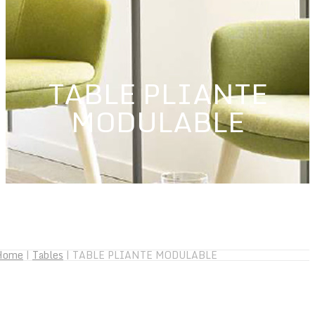
TABLE PLIANTE
MODULABLE
Home
|
Tables
|
TABLE PLIANTE MODULABLE