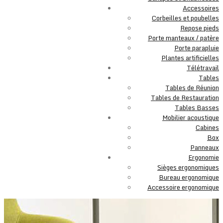
Accessoires
Corbeilles et poubelles
Repose pieds
Porte manteaux / patère
Porte parapluie
Plantes artificielles
Télétravail
Tables
Tables de Réunion
Tables de Restauration
Tables Basses
Mobilier acoustique
Cabines
Box
Panneaux
Ergonomie
Sièges ergonomiques
Bureau ergonomique
Accessoire ergonomique