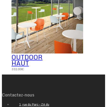
OUTDOOR
HAUT
332.00
€
Contactez-nous
1, rue du Parc – ZA du