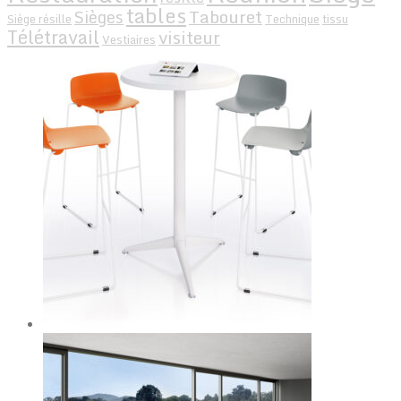
tables
Tabouret
Sièges
Siège résille
Technique
tissu
Télétravail
visiteur
Vestiaires