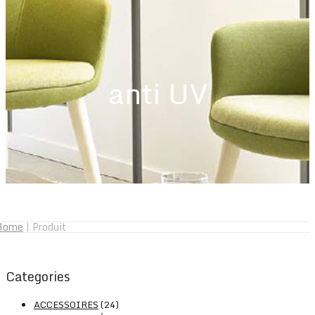
anti UV
Home
|
Produit
Categories
ACCESSOIRES
(24)