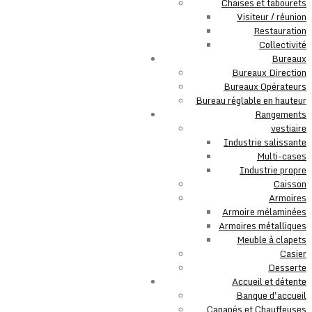
Chaises et tabourets
Visiteur / réunion
Restauration
Collectivité
Bureaux
Bureaux Direction
Bureaux Opérateurs
Bureau réglable en hauteur
Rangements
vestiaire
Industrie salissante
Multi-cases
Industrie propre
Caisson
Armoires
Armoire mélaminées
Armoires métalliques
Meuble à clapets
Casier
Desserte
Accueil et détente
Banque d'accueil
Canapés et Chauffeuses