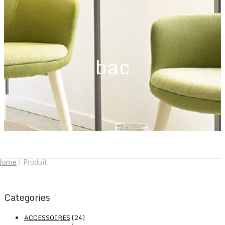
bac
Home
|
Produit
Categories
ACCESSOIRES
(24)