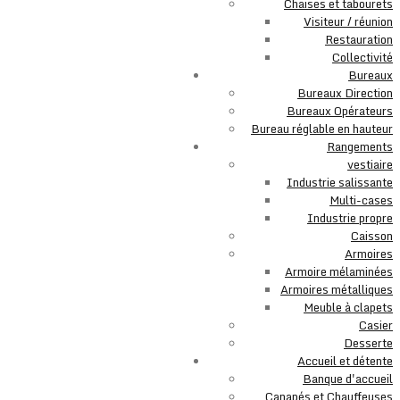
Chaises et tabourets
Visiteur / réunion
Restauration
Collectivité
Bureaux
Bureaux Direction
Bureaux Opérateurs
Bureau réglable en hauteur
Rangements
vestiaire
Industrie salissante
Multi-cases
Industrie propre
Caisson
Armoires
Armoire mélaminées
Armoires métalliques
Meuble à clapets
Casier
Desserte
Accueil et détente
Banque d'accueil
Canapés et Chauffeuses