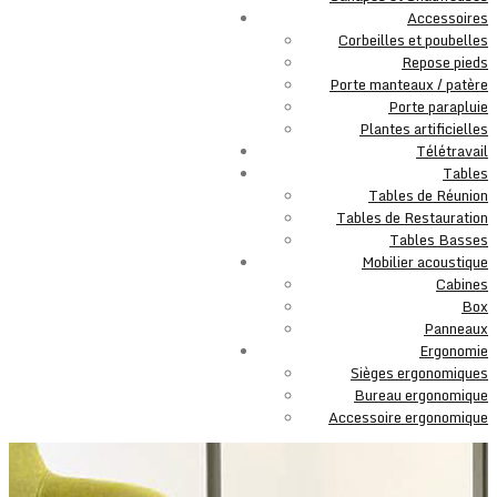
Accessoires
Corbeilles et poubelles
Repose pieds
Porte manteaux / patère
Porte parapluie
Plantes artificielles
Télétravail
Tables
Tables de Réunion
Tables de Restauration
Tables Basses
Mobilier acoustique
Cabines
Box
Panneaux
Ergonomie
Sièges ergonomiques
Bureau ergonomique
Accessoire ergonomique