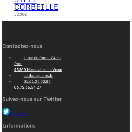
CORBEILLE
52.00
€
Contactez-nous
1, rue du Parc – ZA du
Parc
95300 Hérouville-en-Vexin
contact@bcms.fr
01.61.03.00.82
06.72.66.54.27
Suivez-nous sur Twitter
@bcms92
Informations