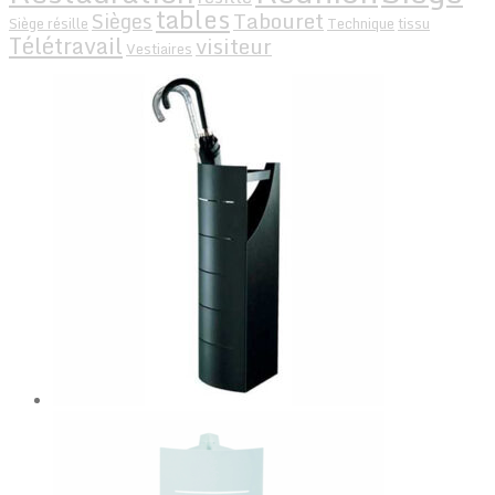
tables
Tabouret
Sièges
Siège résille
Technique
tissu
Télétravail
visiteur
Vestiaires