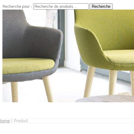
Recherche pour :
Recherche
Home
|
Produit