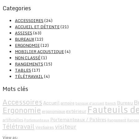
Categories
ACCESSOIRES
(24)
ACCUEIL ET DÉTENTE
(21)
ASSISES
(63)
BUREAUX
(12)
ERGONOMIE
(12)
MOBILIER ACOUSTIQUE
(4)
NON CLASSÉ
(1)
RANGEMENTS
(15)
TABLES
(17)
TÉLÉTRAVAIL
(4)
Mots clés
Accessoires
B
Accueil
Bureau
armoire
banque d'accueil
Bench
Fauteuils de
Ergonomie
extérieur
ergonomique
Portemanteaux / Patères
artificielles
Portemanteaux
Rangement
Range
Télétravail
visiteur
Vestiaires
View as: