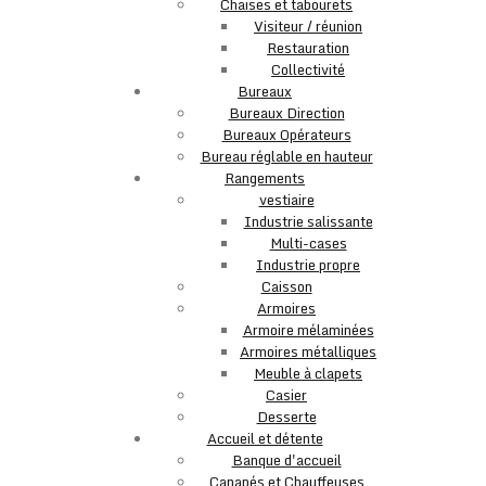
Chaises et tabourets
Visiteur / réunion
Restauration
Collectivité
Bureaux
Bureaux Direction
Bureaux Opérateurs
Bureau réglable en hauteur
Rangements
vestiaire
Industrie salissante
Multi-cases
Industrie propre
Caisson
Armoires
Armoire mélaminées
Armoires métalliques
Meuble à clapets
Casier
Desserte
Accueil et détente
Banque d'accueil
Canapés et Chauffeuses