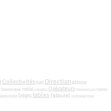
Direction
é
Collectivités
cuir
détente
Opérateurs
e
métal
mousetrapper
Plantes
opérateur
Piétement bois
tables
Tabouret
Sièges
Siège résille
Technique
tissu