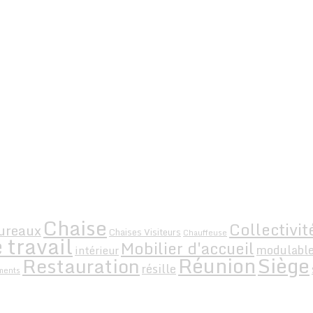
Chaise
Collectivit
ureaux
Chaises Visiteurs
Chauffeuse
 travail
Mobilier d'accueil
modulabl
intérieur
Siège
Réunion
Restauration
résille
ments