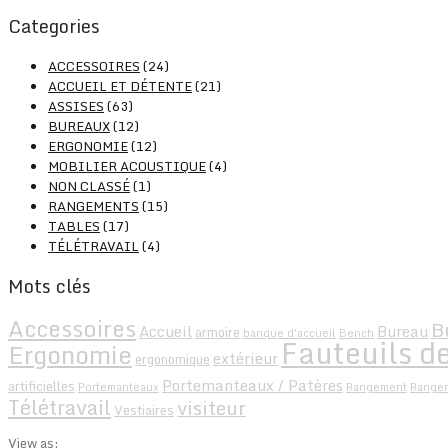
Categories
ACCESSOIRES
(24)
ACCUEIL ET DÉTENTE
(21)
ASSISES
(63)
BUREAUX
(12)
ERGONOMIE
(12)
MOBILIER ACOUSTIQUE
(4)
NON CLASSÉ
(1)
RANGEMENTS
(15)
TABLES
(17)
TÉLÉTRAVAIL
(4)
Mots clés
Accessoires
B
Accueil
Bureau
armoire
banque d'accueil
Bench
Fauteuils de
Ergonomie
extérieur
ergonomique
Portemanteaux / Patères
artificielles
Portemanteaux
Rangement
Range
Télétravail
visiteur
Vestiaires
View as: