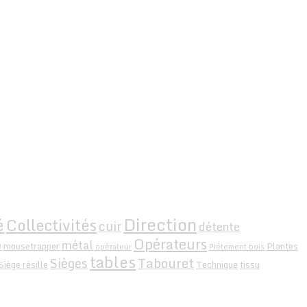
Direction
é
Collectivités
cuir
détente
Opérateurs
e
métal
mousetrapper
Plantes
opérateur
Piétement bois
tables
Tabouret
Sièges
Siège résille
Technique
tissu