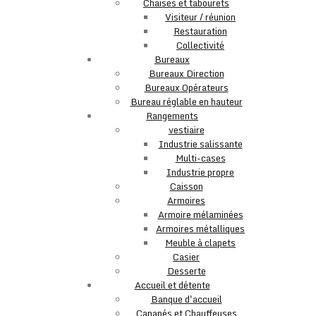
Chaises et tabourets
Visiteur / réunion
Restauration
Collectivité
Bureaux
Bureaux Direction
Bureaux Opérateurs
Bureau réglable en hauteur
Rangements
vestiaire
Industrie salissante
Multi-cases
Industrie propre
Caisson
Armoires
Armoire mélaminées
Armoires métalliques
Meuble à clapets
Casier
Desserte
Accueil et détente
Banque d'accueil
Canapés et Chauffeuses