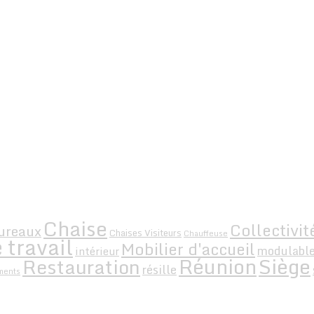
Chaise
Collectivit
ureaux
Chaises Visiteurs
Chauffeuse
 travail
Mobilier d'accueil
modulabl
intérieur
Siège
Réunion
Restauration
résille
ments