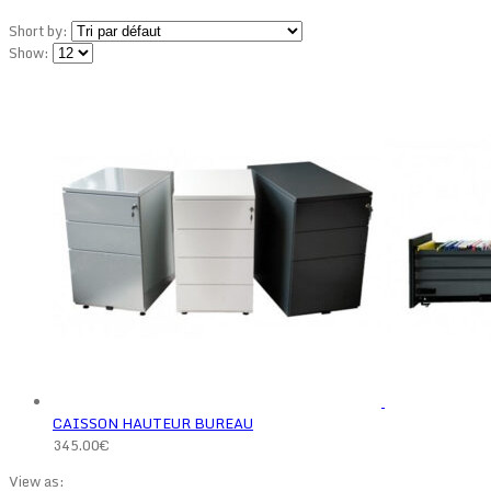
Short by:
Show:
CAISSON HAUTEUR BUREAU
345.00
€
View as: