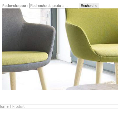
Recherche pour :
Recherche
Home
|
Produit