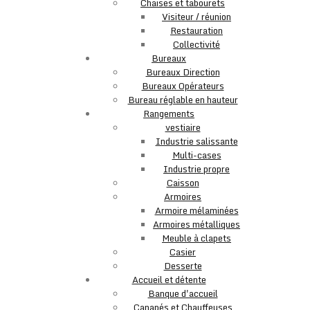
Chaises et tabourets
Visiteur / réunion
Restauration
Collectivité
Bureaux
Bureaux Direction
Bureaux Opérateurs
Bureau réglable en hauteur
Rangements
vestiaire
Industrie salissante
Multi-cases
Industrie propre
Caisson
Armoires
Armoire mélaminées
Armoires métalliques
Meuble à clapets
Casier
Desserte
Accueil et détente
Banque d'accueil
Canapés et Chauffeuses