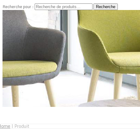
Recherche pour :
Recherche
Home
|
Produit