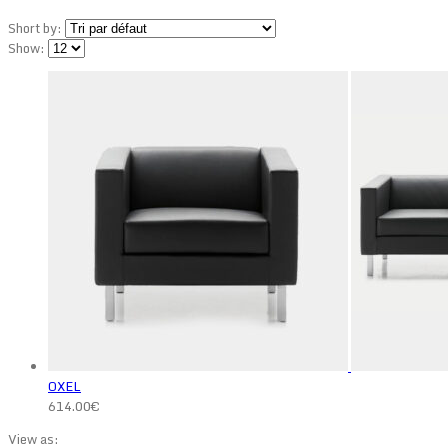
Short by:
Show:
OXEL
614.00
€
View as: