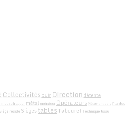
Direction
é
Collectivités
cuir
détente
Opérateurs
e
métal
mousetrapper
Plantes
opérateur
Piétement bois
tables
Tabouret
Sièges
Siège résille
Technique
tissu