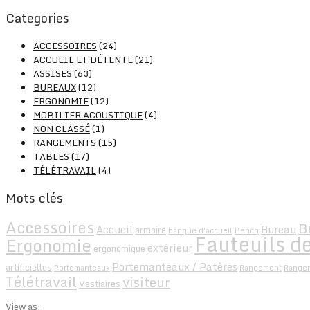
Categories
ACCESSOIRES
(24)
ACCUEIL ET DÉTENTE
(21)
ASSISES
(63)
BUREAUX
(12)
ERGONOMIE
(12)
MOBILIER ACOUSTIQUE
(4)
NON CLASSÉ
(1)
RANGEMENTS
(15)
TABLES
(17)
TÉLÉTRAVAIL
(4)
Mots clés
Accessoires
B
Accueil
Bureau
armoire
banque d'accueil
Bench
Fauteuils de
Ergonomie
extérieur
ergonomique
Portemanteaux / Patères
artificielles
Portemanteaux
Rangement
Range
Télétravail
visiteur
Vestiaires
View as: