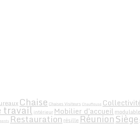
Chaise
Collectivit
ureaux
Chaises Visiteurs
Chauffeuse
 travail
Mobilier d'accueil
modulabl
intérieur
Siège
Réunion
Restauration
résille
ments