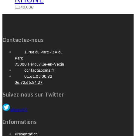
1,140.00
€
Contactez-nous
1, rue du Parc – ZA du
Parc
95300 Hérouville-en-Vexin
contact@bcms.fr
01.61.03.00.82
06.72.66.54.27
Suivez-nous sur Twitter
@bcms92
Informations
Présentation