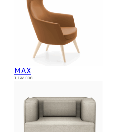
MAX
1,136.00
€