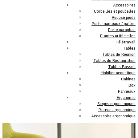
Accessoires
Corbeilles et poubelles
Repose pieds
Porte manteaux / patère
Porte parapluie
Plantes artificielles
Télétravail
Tables
Tables de Réunion
Tables de Restauration
Tables Basses
Mobilier acoustique
Cabines
Box
Panneaux
Ergonomie
Sièges ergonomiques
Bureau ergonomique
Accessoire ergonomique