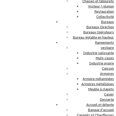
Chaises et tabourets
Visiteur / réunion
Restauration
Collectivité
Bureaux
Bureaux Direction
Bureaux Opérateurs
Bureau réglable en hauteur
Rangements
vestiaire
Industrie salissante
Multi-cases
Industrie propre
Caisson
Armoires
Armoire mélaminées
Armoires métalliques
Meuble à clapets
Casier
Desserte
Accueil et détente
Banque d'accueil
Canapés et Chauffeuses