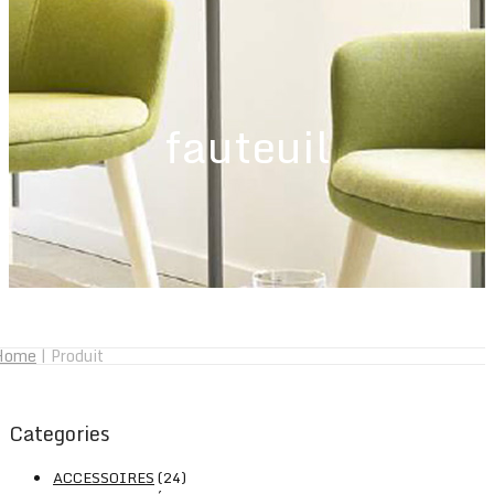
fauteuil
Home
|
Produit
Categories
ACCESSOIRES
(24)