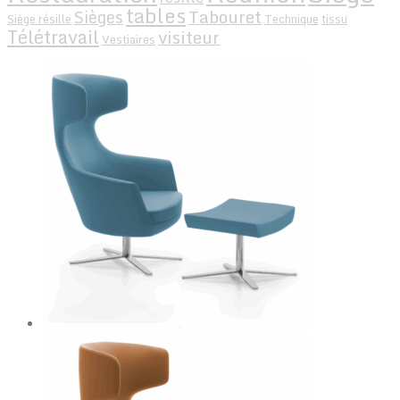
tables
Tabouret
Sièges
Siège résille
Technique
tissu
Télétravail
visiteur
Vestiaires