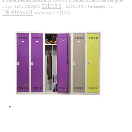
tables
Tabouret
Sièges
Siège résille
Technique
tissu
Télétravail
visiteur
Vestiaires