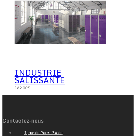
INDUSTRIE
SALISSANTE
162.00
€
Contactez-nous
1, rue du Parc – ZA du