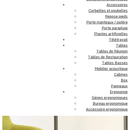
Accessoires
Corbeilles et poubelles
Repose pieds
Porte manteaux / patère
Porte parapluie
Plantes artificielles
Télétravail
Tables
Tables de Réunion
Tables de Restauration
Tables Basses
Mobilier acoustique
Cabines
Box
Panneaux
Ergonomie
Sièges ergonomiques
Bureau ergonomique
Accessoire ergonomique