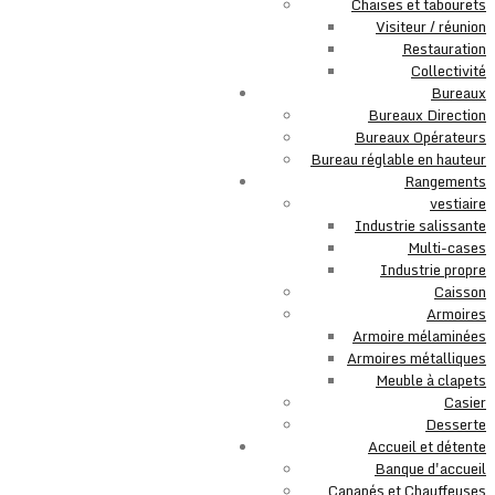
Chaises et tabourets
Visiteur / réunion
Restauration
Collectivité
Bureaux
Bureaux Direction
Bureaux Opérateurs
Bureau réglable en hauteur
Rangements
vestiaire
Industrie salissante
Multi-cases
Industrie propre
Caisson
Armoires
Armoire mélaminées
Armoires métalliques
Meuble à clapets
Casier
Desserte
Accueil et détente
Banque d'accueil
Canapés et Chauffeuses