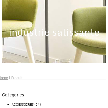
industrie salissante
Home
|
Produit
Categories
ACCESSOIRES
(24)