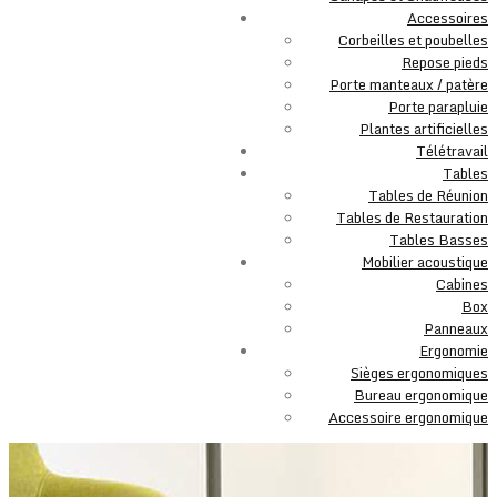
Accessoires
Corbeilles et poubelles
Repose pieds
Porte manteaux / patère
Porte parapluie
Plantes artificielles
Télétravail
Tables
Tables de Réunion
Tables de Restauration
Tables Basses
Mobilier acoustique
Cabines
Box
Panneaux
Ergonomie
Sièges ergonomiques
Bureau ergonomique
Accessoire ergonomique