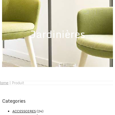
Jardinières
Home
|
Produit
Categories
ACCESSOIRES
(24)