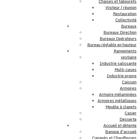
Chaises et tabourets
Visiteur / réunion
Restauration
Collectivité
Bureaux
Bureaux Direction
Bureaux Opérateurs
Bureau réglable en hauteur
Rangements
vestiaire
Industrie salissante
Multi-cases
Industrie propre
Caisson
Armoires
Armoire mélaminées
Armoires métalliques
Meuble à clapets
Casier
Desserte
Accueil et détente
Banque d'accueil
Canapés et Chauffeuses