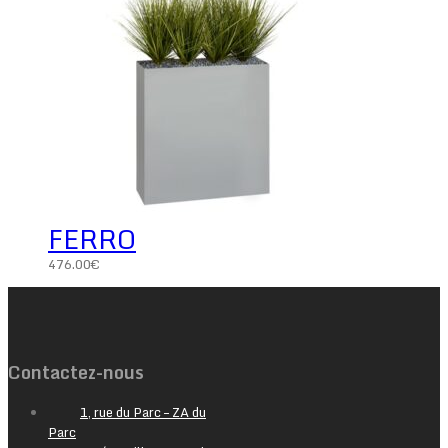
FERRO
476.00
€
Contactez-nous
1, rue du Parc – ZA du
Parc