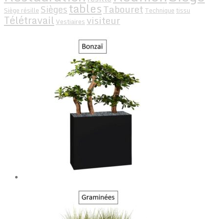
tables
Tabouret
Sièges
Siège résille
Technique
tissu
Télétravail
visiteur
Vestiaires