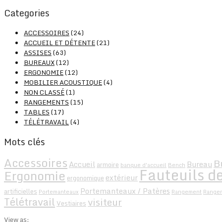
Categories
ACCESSOIRES
(24)
ACCUEIL ET DÉTENTE
(21)
ASSISES
(63)
BUREAUX
(12)
ERGONOMIE
(12)
MOBILIER ACOUSTIQUE
(4)
NON CLASSÉ
(1)
RANGEMENTS
(15)
TABLES
(17)
TÉLÉTRAVAIL
(4)
Mots clés
Accessoires
B
Accueil
Bureau
armoire
banque d'accueil
Bench
Fauteuils de
Ergonomie
extérieur
ergonomique
Portemanteaux / Patères
artificielles
Portemanteaux
Rangement
Range
Télétravail
visiteur
Vestiaires
View as: