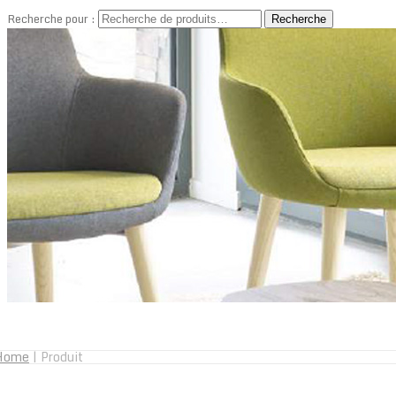
Recherche pour :
Recherche
Home
|
Produit