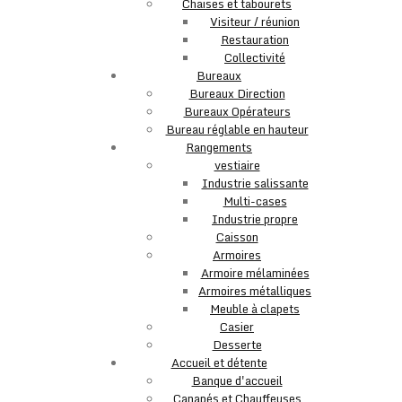
Chaises et tabourets
Visiteur / réunion
Restauration
Collectivité
Bureaux
Bureaux Direction
Bureaux Opérateurs
Bureau réglable en hauteur
Rangements
vestiaire
Industrie salissante
Multi-cases
Industrie propre
Caisson
Armoires
Armoire mélaminées
Armoires métalliques
Meuble à clapets
Casier
Desserte
Accueil et détente
Banque d'accueil
Canapés et Chauffeuses