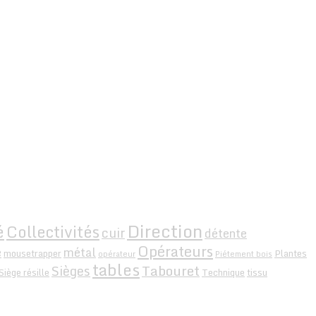
Direction
é
Collectivités
cuir
détente
Opérateurs
e
métal
mousetrapper
Plantes
opérateur
Piétement bois
tables
Tabouret
Sièges
Siège résille
Technique
tissu