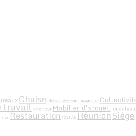
Chaise
Collectivit
ureaux
Chaises Visiteurs
Chauffeuse
 travail
Mobilier d'accueil
modulabl
intérieur
Siège
Réunion
Restauration
résille
ments