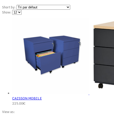
Short by:
Show:
CAISSON MOBILE
225.00
€
View as: