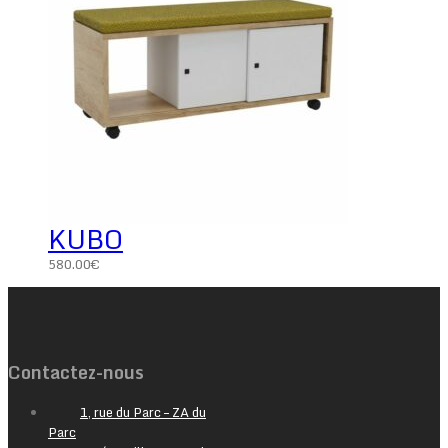
KUBO
580.00
€
Contactez-nous
1, rue du Parc – ZA du
Parc