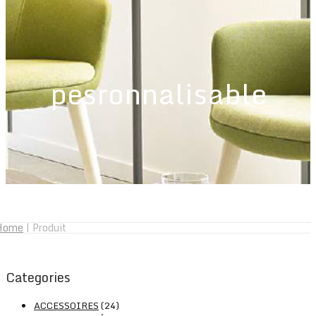
pesronnalisable
Home
|
Produit
Categories
ACCESSOIRES
(24)