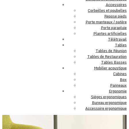
Accessoires
Corbeilles et poubelles
Repose pieds
Porte manteaux / patère
Porte parapluie
Plantes artificielles
Télétravail
Tables
Tables de Réunion
Tables de Restauration
Tables Basses
Mobilier acoustique
Cabines
Box
Panneaux
Ergonomie
Sièges ergonomiques
Bureau ergonomique
Accessoire ergonomique