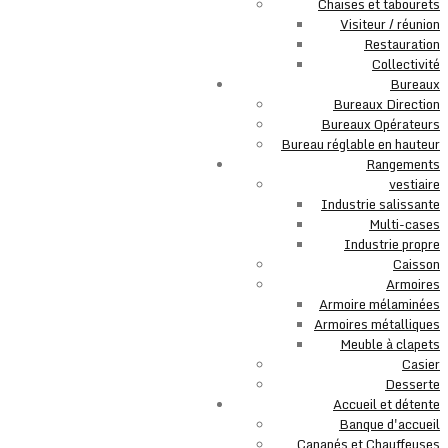
Chaises et tabourets
Visiteur / réunion
Restauration
Collectivité
Bureaux
Bureaux Direction
Bureaux Opérateurs
Bureau réglable en hauteur
Rangements
vestiaire
Industrie salissante
Multi-cases
Industrie propre
Caisson
Armoires
Armoire mélaminées
Armoires métalliques
Meuble à clapets
Casier
Desserte
Accueil et détente
Banque d'accueil
Canapés et Chauffeuses