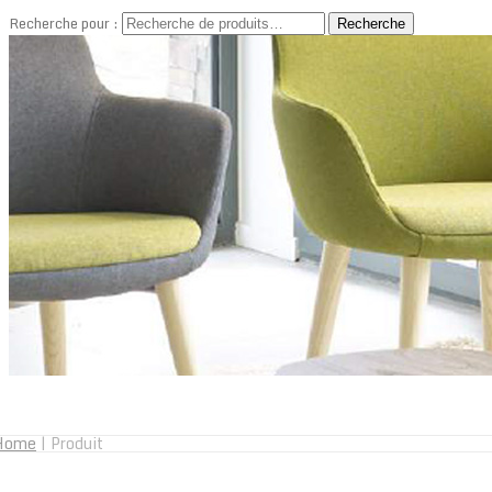
Recherche pour :
Recherche
Home
|
Produit