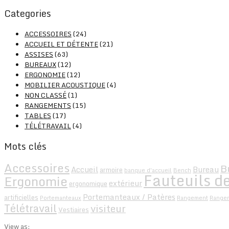
Categories
ACCESSOIRES
(24)
ACCUEIL ET DÉTENTE
(21)
ASSISES
(63)
BUREAUX
(12)
ERGONOMIE
(12)
MOBILIER ACOUSTIQUE
(4)
NON CLASSÉ
(1)
RANGEMENTS
(15)
TABLES
(17)
TÉLÉTRAVAIL
(4)
Mots clés
Accessoires
B
Accueil
Bureau
armoire
banque d'accueil
Bench
Fauteuils de
Ergonomie
extérieur
ergonomique
Portemanteaux / Patères
artificielles
Portemanteaux
Rangement
Range
Télétravail
visiteur
Vestiaires
View as: