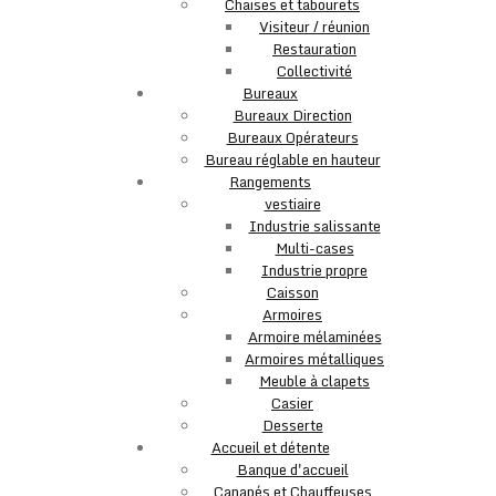
Chaises et tabourets
Visiteur / réunion
Restauration
Collectivité
Bureaux
Bureaux Direction
Bureaux Opérateurs
Bureau réglable en hauteur
Rangements
vestiaire
Industrie salissante
Multi-cases
Industrie propre
Caisson
Armoires
Armoire mélaminées
Armoires métalliques
Meuble à clapets
Casier
Desserte
Accueil et détente
Banque d'accueil
Canapés et Chauffeuses