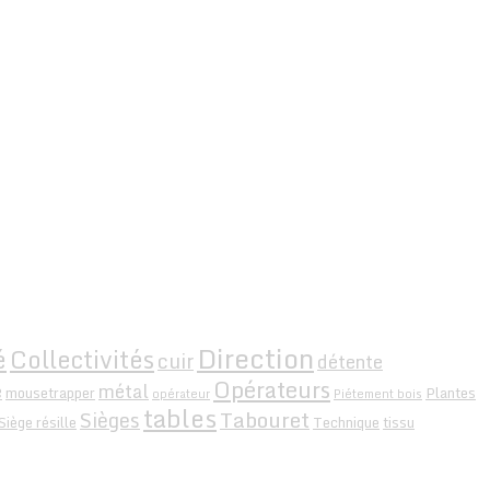
Direction
é
Collectivités
cuir
détente
Opérateurs
e
métal
mousetrapper
Plantes
opérateur
Piétement bois
tables
Tabouret
Sièges
Siège résille
Technique
tissu