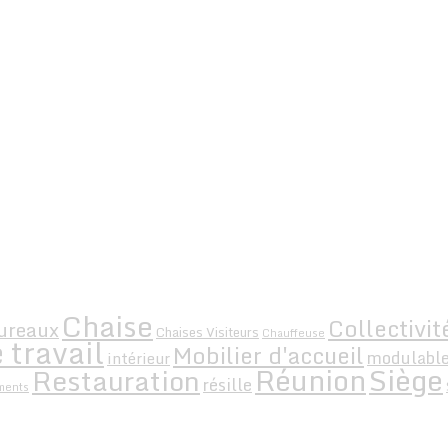
Chaise
Collectivit
ureaux
Chaises Visiteurs
Chauffeuse
 travail
Mobilier d'accueil
modulabl
intérieur
Siège
Réunion
Restauration
résille
ments