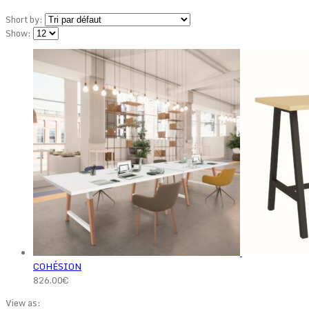
Short by:
Show:
COHÉSION
826.00
€
View as: