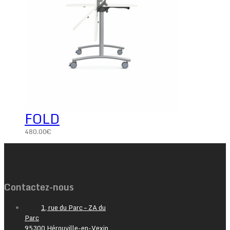
FOLD
480.00
€
Contactez-nous
1, rue du Parc – ZA du
Parc
95300 Hérouville-en-Vexin