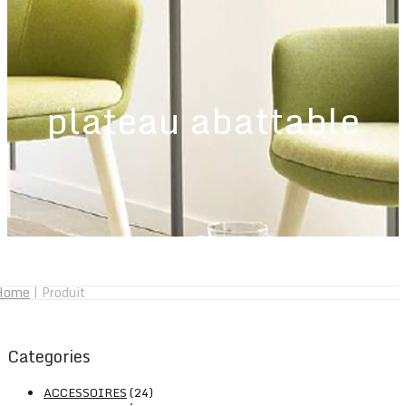
plateau abattable
Home
|
Produit
Categories
ACCESSOIRES
(24)