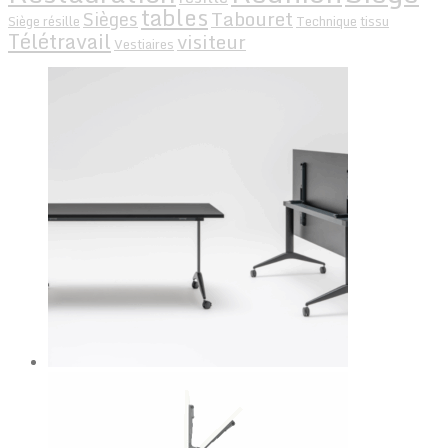
tables
Tabouret
Sièges
Siège résille
Technique
tissu
Télétravail
visiteur
Vestiaires