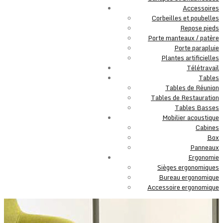
Accessoires
Corbeilles et poubelles
Repose pieds
Porte manteaux / patère
Porte parapluie
Plantes artificielles
Télétravail
Tables
Tables de Réunion
Tables de Restauration
Tables Basses
Mobilier acoustique
Cabines
Box
Panneaux
Ergonomie
Sièges ergonomiques
Bureau ergonomique
Accessoire ergonomique