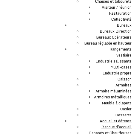
Chaises et tabourets
Visiteur / réunion
Restauration
Collectivité
Bureaux
Bureaux Direction
Bureaux Opérateurs
Bureau réglable en hauteur
Rangements
vestiaire
Industrie salissante
Multi-cases
Industrie propre
Caisson
Armoires
Armoire mélaminées
Armoires métalliques
Meuble à clapets
Casier
Desserte
Accueil et détente
Banque d'accueil
Canapés et Chauffeuses