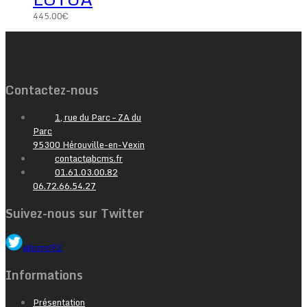
445.00
€
Contactez-nous
1, rue du Parc – ZA du
Parc
95300 Hérouville-en-Vexin
contact@bcms.fr
01.61.03.00.82
06.72.66.54.27
Suivez-nous sur Twitter
@bcms92
Informations
Présentation