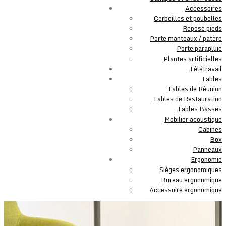
Accessoires
Corbeilles et poubelles
Repose pieds
Porte manteaux / patère
Porte parapluie
Plantes artificielles
Télétravail
Tables
Tables de Réunion
Tables de Restauration
Tables Basses
Mobilier acoustique
Cabines
Box
Panneaux
Ergonomie
Sièges ergonomiques
Bureau ergonomique
Accessoire ergonomique