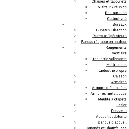
Chaises et tabourets
Visiteur / réunion
Restauration
Collectivité
Bureaux
Bureaux Direction
Bureaux Opérateurs
Bureau réglable en hauteur
Rangements
vestiaire
Industrie salissante
Multi-cases
Industrie propre
Caisson
Armoires
Armoire mélaminées
Armoires métalliques
Meuble à clapets
Casier
Desserte
Accueil et détente
Banque d'accueil
Canapés et Chauffeuses