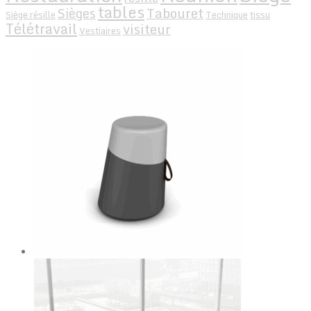
tables
Tabouret
Sièges
Siège résille
Technique
tissu
Télétravail
visiteur
Vestiaires