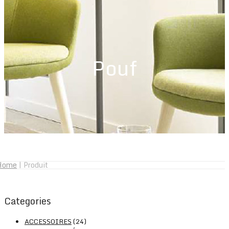
Pouf
Home
|
Produit
Categories
ACCESSOIRES
(24)