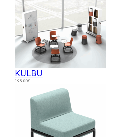
KULBU
195.00
€