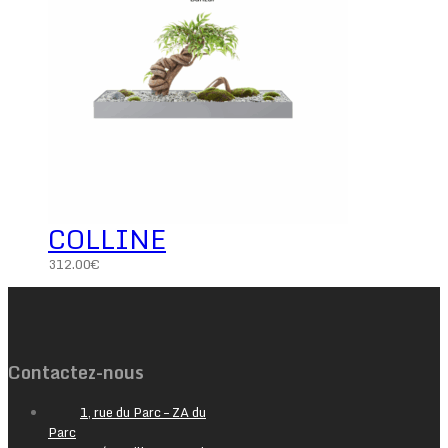
COLLINE
312.00
€
Contactez-nous
1, rue du Parc – ZA du
Parc