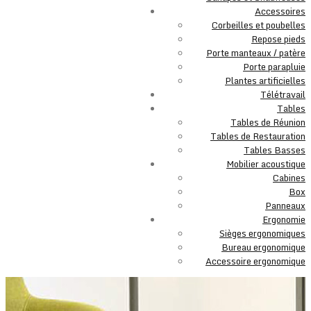
Accessoires
Corbeilles et poubelles
Repose pieds
Porte manteaux / patère
Porte parapluie
Plantes artificielles
Télétravail
Tables
Tables de Réunion
Tables de Restauration
Tables Basses
Mobilier acoustique
Cabines
Box
Panneaux
Ergonomie
Sièges ergonomiques
Bureau ergonomique
Accessoire ergonomique