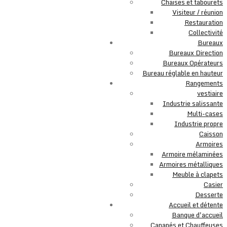
Chaises et tabourets
Visiteur / réunion
Restauration
Collectivité
Bureaux
Bureaux Direction
Bureaux Opérateurs
Bureau réglable en hauteur
Rangements
vestiaire
Industrie salissante
Multi-cases
Industrie propre
Caisson
Armoires
Armoire mélaminées
Armoires métalliques
Meuble à clapets
Casier
Desserte
Accueil et détente
Banque d'accueil
Canapés et Chauffeuses