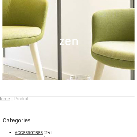
zen
Home
|
Produit
Categories
ACCESSOIRES
(24)