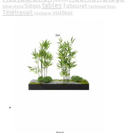
tables
Tabouret
Sièges
Siège résille
Technique
tissu
Télétravail
visiteur
Vestiaires