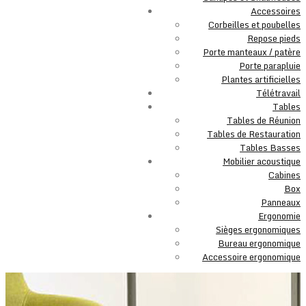
Accessoires
Corbeilles et poubelles
Repose pieds
Porte manteaux / patère
Porte parapluie
Plantes artificielles
Télétravail
Tables
Tables de Réunion
Tables de Restauration
Tables Basses
Mobilier acoustique
Cabines
Box
Panneaux
Ergonomie
Sièges ergonomiques
Bureau ergonomique
Accessoire ergonomique