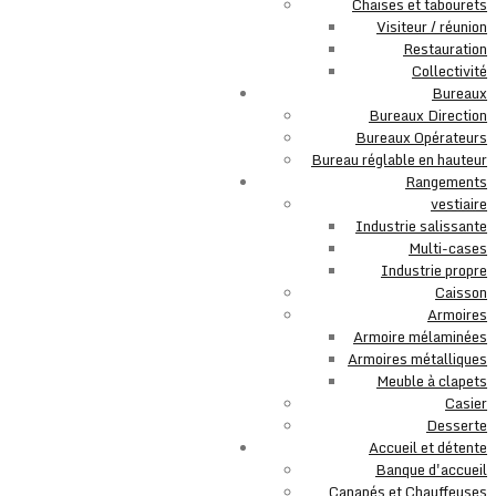
Chaises et tabourets
Visiteur / réunion
Restauration
Collectivité
Bureaux
Bureaux Direction
Bureaux Opérateurs
Bureau réglable en hauteur
Rangements
vestiaire
Industrie salissante
Multi-cases
Industrie propre
Caisson
Armoires
Armoire mélaminées
Armoires métalliques
Meuble à clapets
Casier
Desserte
Accueil et détente
Banque d'accueil
Canapés et Chauffeuses