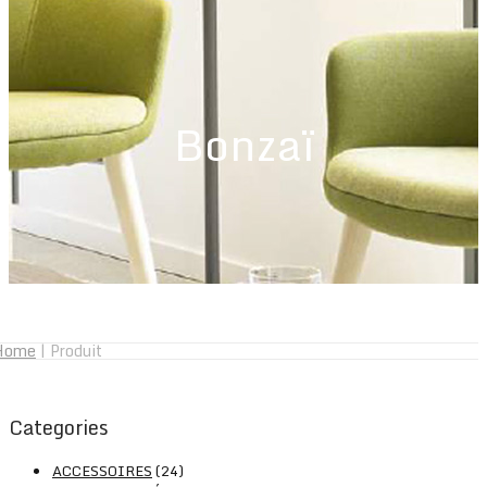
Bonzaï
Home
|
Produit
Categories
ACCESSOIRES
(24)