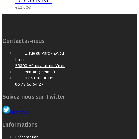
412.00
€
Contactez-nous
1, rue du Parc – ZA du
Parc
95300 Hérouville-en-Vexin
contact@bcms.fr
01.61.03.00.82
06.72.66.54.27
Suivez-nous sur Twitter
@bcms92
Informations
Présentation