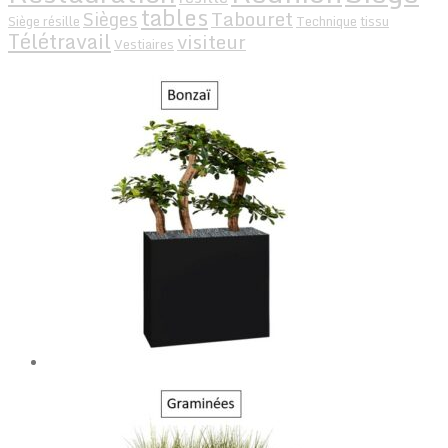
tables
Tabouret
Sièges
Siège résille
Technique
tissu
Télétravail
visiteur
Vestiaires