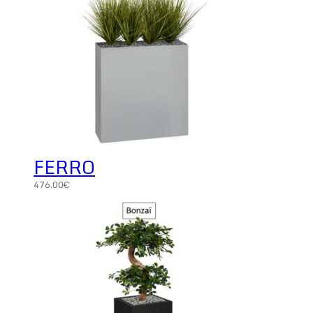
FERRO
476.00
€