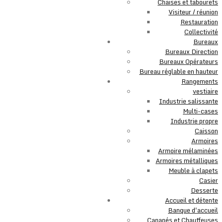
Chaises et tabourets
Visiteur / réunion
Restauration
Collectivité
Bureaux
Bureaux Direction
Bureaux Opérateurs
Bureau réglable en hauteur
Rangements
vestiaire
Industrie salissante
Multi-cases
Industrie propre
Caisson
Armoires
Armoire mélaminées
Armoires métalliques
Meuble à clapets
Casier
Desserte
Accueil et détente
Banque d'accueil
Canapés et Chauffeuses