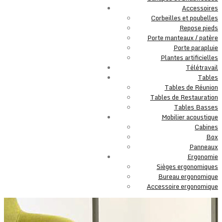
Accessoires
Corbeilles et poubelles
Repose pieds
Porte manteaux / patère
Porte parapluie
Plantes artificielles
Télétravail
Tables
Tables de Réunion
Tables de Restauration
Tables Basses
Mobilier acoustique
Cabines
Box
Panneaux
Ergonomie
Sièges ergonomiques
Bureau ergonomique
Accessoire ergonomique