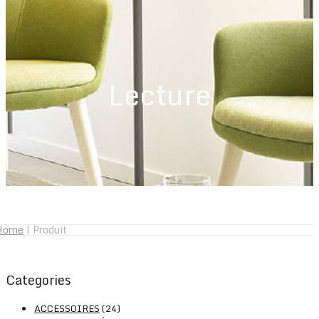
Lecture
Home
|
Produit
Categories
ACCESSOIRES
(24)