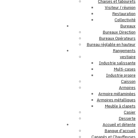
Chaises et tabourets
Visiteur / réunion
Restauration
Collectivité
Bureaux
Bureaux Direction
Bureaux Opérateurs
Bureau réglable en hauteur
Rangements
vestiaire
Industrie salissante
Multi-cases
Industrie propre
Caisson
Armoires
Armoire mélaminées
Armoires métalliques
Meuble à clapets
Casier
Desserte
Accueil et détente
Banque d'accueil
Canapés et Chauffeuses