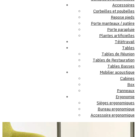
Accessoires
Corbeilles et poubelles
Repose pieds
Porte manteaux / patère
Porte parapluie
Plantes artificielles
Télétravail
Tables
Tables de Réunion
Tables de Restauration
Tables Basses
Mobilier acoustique
Cabines
Box
Panneaux
Ergonomie
Sièges ergonomiques
Bureau ergonomique
Accessoire ergonomique