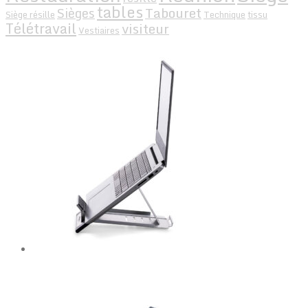
tables
Tabouret
Sièges
Siège résille
Technique
tissu
Télétravail
visiteur
Vestiaires