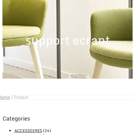
support ecrant
Home
|
Produit
Categories
ACCESSOIRES
(24)